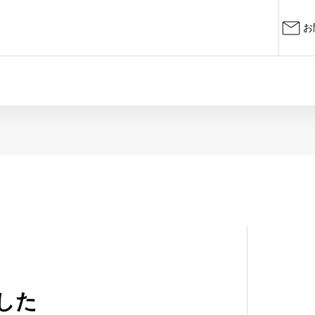
お
お知らせ
タイトル
トの依頼
保護者外部アンケートの依頼
令
した
し
2024.01.24