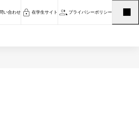
問い合わせ
在学生サイト
プライバシーポリシー
お知らせ
お知らせ
タイトル
和5年度 消防避難訓練を実施しま
令和7年度 卒業式を挙
た！
2026.03.12