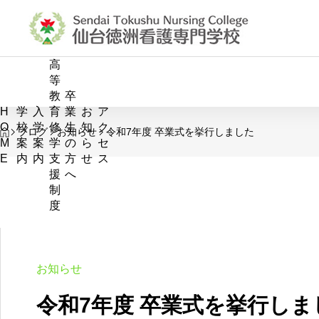
高
お知らせ
お知らせ
等
教
卒
H
学
入
育
業
お
ア
O
校
学
修
生
知
ク
HOME
ブログ
お知らせ
令和7年度 卒業式を挙行しました
M
案
案
学
の
ら
セ
沿革
E
内
内
支
方
せ
ス
援
へ
教育理念
制
度
教育目的
教育課程の構造図
タイトル
お知らせ
令和7年度 卒業式を挙行しました
保護者外部アンケー
カリキュラム
令和7年度 卒業式を挙行しま
2026.03.12
2026.01.16